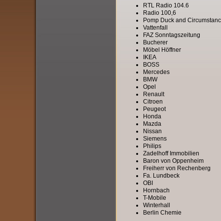
RTL Radio 104.6
Radio 100,6
Pomp Duck and Circumstan
Vattenfall
FAZ Sonntagszeitung
Bucherer
Möbel Höffner
IKEA
BOSS
Mercedes
BMW
Opel
Renault
Citroen
Peugeot
Honda
Mazda
Nissan
Siemens
Philips
Zadelhoff Immobilien
Baron von Oppenheim
Freiherr von Rechenberg
Fa. Lundbeck
OBI
Hornbach
T-Mobile
Winterha
Berlin Chemi