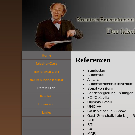
Home
Referenzen
falscher Gast
Bundestag
der spezial Gast
Bundesrat
Allianz
der komische Kellner
Bundesverkehrsministerium
Referenzen
Senat von Berlin
Landesregierung Thüringen
Kontakt
EXPO Sevilla
Olympia GmbH
Impressum
UNICEF
Gast: Meiser Talk Show
Links
Gast: Gottschalk Late Night
SFB
RTL
SAT 1
MDR